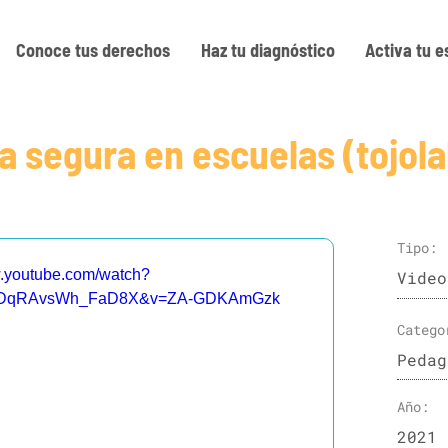
Conoce tus derechos
Haz tu diagnóstico
Activa tu e
 segura en escuelas (tojola
Tipo:
w.youtube.com/watch?
Video
gmyDqRAvsWh_FaD8X&v=ZA-GDKAmGzk
Catego
Pedag
Año:
2021