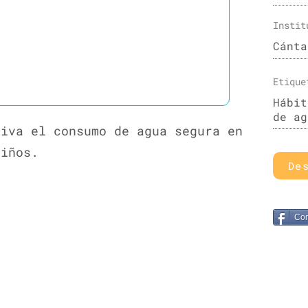
Instit
Cánta
Etique
Hábit
de ag
tiva el consumo de agua segura en
niños.
De
Com