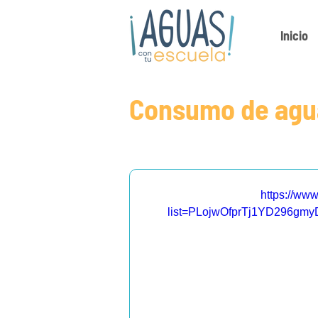
Inicio
Consumo de agua
https://ww
list=PLojwOfprTj1YD296