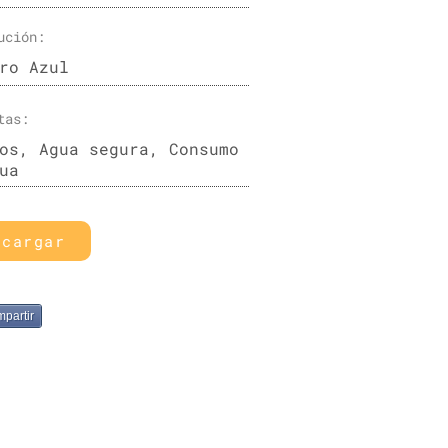
ución:
ro Azul
tas:
os, Agua segura, Consumo
ua
scargar
partir