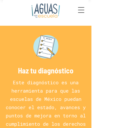
Haz tu diagnóstico
Este diagnóstico es una
herramienta para que las
escuelas de México puedan
conocer el estado, avances y
puntos de mejora en torno al
cumplimiento de los derechos