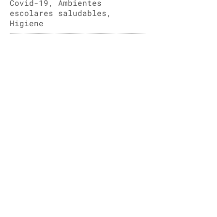
Covid-19, Ambientes
escolares saludables,
Higiene
Descargar
Compartir
Previo
Ver todo
Siguiente
Información