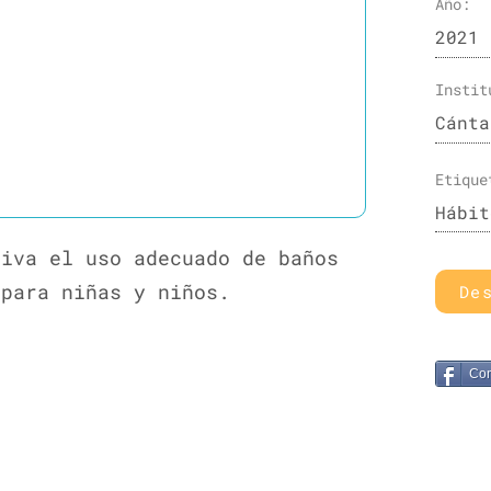
Año:
2021
Instit
Cánta
Etique
Hábit
tiva el uso adecuado de baños
 para niñas y niños.
De
Com