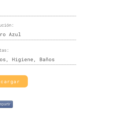
ución:
ro Azul
tas:
os, Higiene, Baños
scargar
partir