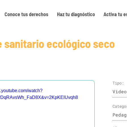
Conoce tus derechos
Haz tu diagnóstico
Activa tu e
 sanitario ecológico seco
Tipo:
w.youtube.com/watch?
Video
gmyDqRAvsWh_FaD8X&v=2KpKElUvqh8
Catego
Pedag