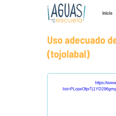
Inicio
Uso adecuado de
(tojolabal)
https://ww
list=PLojwOfprTj1YD296